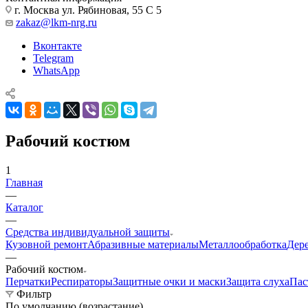
г. Москва ул. Рябиновая, 55 С 5
zakaz@lkm-nrg.ru
Вконтакте
Telegram
WhatsApp
Рабочий костюм
1
Главная
—
Каталог
—
Средства индивидуальной защиты
Кузовной ремонт
Абразивные материалы
Металлообработка
Дер
—
Рабочий костюм
Перчатки
Респираторы
Защитные очки и маски
Защита слуха
Пас
Фильтр
По умолчанию (возрастание)