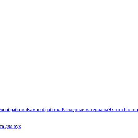
евообработка
Камнеобработка
Расходные материалы
Яхтинг
Раство
та для рук