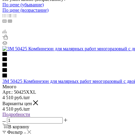
По цене (убывание)
По цене (возрастание)
3M 50425 Комбинезон для малярных работ многоразовый c дв
Много
Арт.: 50425XXL
4 510
руб.
/шт
Варианты цен
4 510
руб.
/шт
Подробности
В корзину
Фильтр