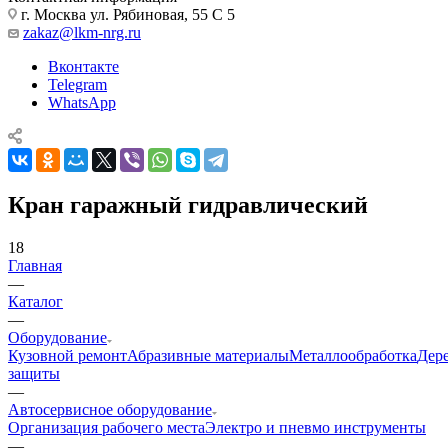
г. Москва ул. Рябиновая, 55 С 5
zakaz@lkm-nrg.ru
Вконтакте
Telegram
WhatsApp
Кран гаражный гидравлический
18
Главная
—
Каталог
—
Оборудование
Кузовной ремонт
Абразивные материалы
Металлообработка
Дер
защиты
—
Автосервисное оборудование
Организация рабочего места
Электро и пневмо инструменты
—