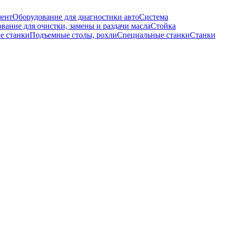
мент
Оборудование для диагностики авто
Система
вание для очистки, замены и раздачи масла
Стойка
е станки
Подъемные столы, рохли
Специальные станки
Станки