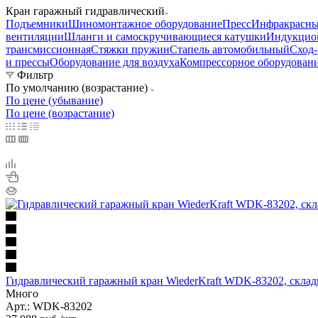
Кран гаражный гидравлический
Подъемники
Шиномонтажное оборудование
Пресс
Инфракрасны
вентиляции
Шланги и самоскручивающиеся катушки
Индукцио
трансмиссионная
Стяжки пружин
Стапель автомобильный
Сход-
и прессы
Оборудование для воздуха
Компрессорное оборудован
Фильтр
По умолчанию (возрастание)
По цене (убывание)
По цене (возрастание)
Гидравлический гаражный кран WiederKraft WDK-83202, складн
Много
Арт.: WDK-83202