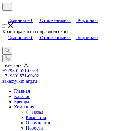
Сравнение
0
Отложенные
0
Корзина
0
Кран гаражный гидравлический
Сравнение
0
Отложенные
0
Корзина
0
Телефоны
+7 (989) 571-00-01
+7 (989) 571-00-02
zakaz@lkm-nrg.ru
Главная
Каталог
Бренды
Компания
Назад
Компания
О компании
Новости