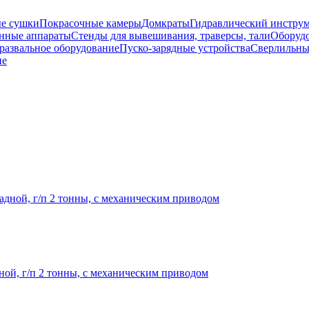
е сушки
Покрасочные камеры
Домкраты
Гидравлический инстру
нные аппараты
Стенды для вывешивания, траверсы, тали
Оборудо
развальное оборудование
Пуско-зарядные устройства
Сверлильны
ие
ой, г/п 2 тонны, с механическим приводом