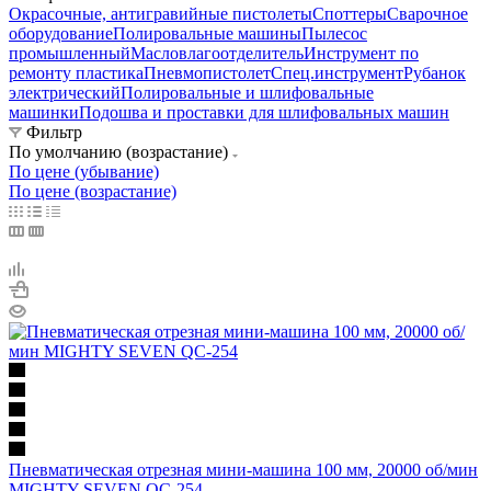
Окрасочные, антигравийные пистолеты
Споттеры
Сварочное
оборудование
Полировальные машины
Пылесос
промышленный
Масловлагоотделитель
Инструмент по
ремонту пластика
Пневмопистолет
Спец.инструмент
Рубанок
электрический
Полировальные и шлифовальные
машинки
Подошва и проставки для шлифовальных машин
Фильтр
По умолчанию (возрастание)
По цене (убывание)
По цене (возрастание)
Пневматическая отрезная мини-машина 100 мм, 20000 об/мин
MIGHTY SEVEN QC-254