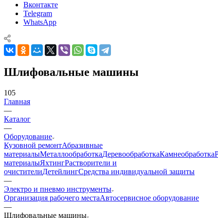
Вконтакте
Telegram
WhatsApp
Шлифовальные машины
105
Главная
—
Каталог
—
Оборудование
Кузовной ремонт
Абразивные
материалы
Металлообработка
Деревообработка
Камнеобработка
материалы
Яхтинг
Растворители и
очистители
Детейлинг
Средства индивидуальной защиты
—
Электро и пневмо инструменты
Организация рабочего места
Автосервисное оборудование
—
Шлифовальные машины