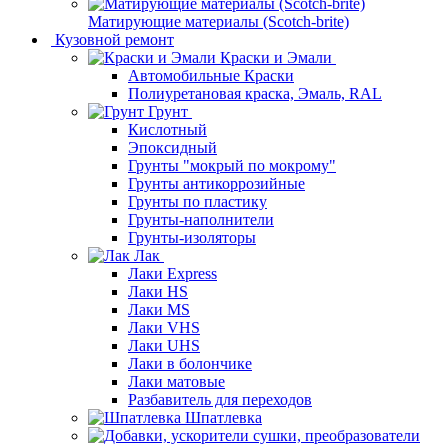
Матирующие материалы (Scotch-brite)
Кузовной ремонт
Краски и Эмали
Автомобильные Краски
Полиуретановая краска, Эмаль, RAL
Грунт
Кислотный
Эпоксидный
Грунты "мокрый по мокрому"
Грунты антикоррозийные
Грунты по пластику
Грунты-наполнители
Грунты-изоляторы
Лак
Лаки Express
Лаки HS
Лаки MS
Лаки VHS
Лаки UHS
Лаки в болончике
Лаки матовые
Разбавитель для переходов
Шпатлевка