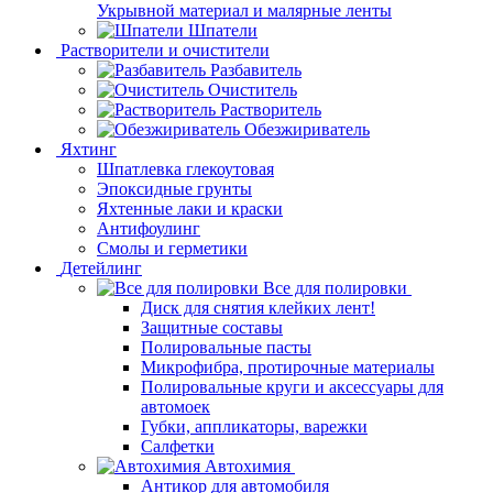
Укрывной материал и малярные ленты
Шпатели
Растворители и очистители
Разбавитель
Очиститель
Растворитель
Обезжириватель
Яхтинг
Шпатлевка глекоутовая
Эпоксидные грунты
Яхтенные лаки и краски
Антифоулинг
Смолы и герметики
Детейлинг
Все для полировки
Диск для снятия клейких лент!
Защитные составы
Полировальные пасты
Микрофибра, протирочные материалы
Полировальные круги и аксессуары для
автомоек
Губки, аппликаторы, варежки
Салфетки
Автохимия
Антикор для автомобиля