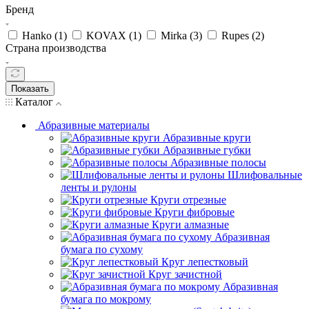
Бренд
Hanko (
1
)
KOVAX (
1
)
Mirka (
3
)
Rupes (
2
)
Страна производства
Показать
Каталог
Абразивные материалы
Абразивные круги
Абразивные губки
Абразивные полосы
Шлифовальные
ленты и рулоны
Круги отрезные
Круги фибровые
Круги алмазные
Абразивная
бумага по сухому
Круг лепестковый
Круг зачистной
Абразивная
бумага по мокрому