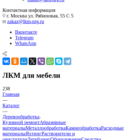
Контактная информация
г. Москва ул. Рябиновая, 55 С 5
zakaz@lkm-nrg.ru
Вконтакте
Telegram
WhatsApp
ЛКМ для мебели
238
Главная
—
Каталог
—
Деревообработка
Кузовной ремонт
Абразивные
материалы
Металлообработка
Камнеобработка
Расходные
материалы
Яхтинг
Растворители и
очистители
Детейлинг
Оборудование
Средства