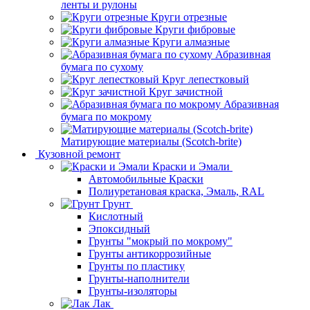
ленты и рулоны
Круги отрезные
Круги фибровые
Круги алмазные
Абразивная
бумага по сухому
Круг лепестковый
Круг зачистной
Абразивная
бумага по мокрому
Матирующие материалы (Scotch-brite)
Кузовной ремонт
Краски и Эмали
Автомобильные Краски
Полиуретановая краска, Эмаль, RAL
Грунт
Кислотный
Эпоксидный
Грунты "мокрый по мокрому"
Грунты антикоррозийные
Грунты по пластику
Грунты-наполнители
Грунты-изоляторы
Лак