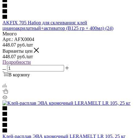
AKFIX 705 Набор для склеивания: клей
цианоакрилатный+активатор (В125 гр + 400мл) (24)
Много
Арт.: AFX0004
448.07
руб.
/шт
Варианты цен
448.07
руб.
/шт
Подробности
В корзину
Клей-расплав ЭВА кромочный LERAMELT LR 105, 25 кг