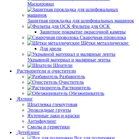
Маскировки
Защитная прокладка для шлифовальных машинок
Фильтра для ОСК
Защитное покрытие окрасочной камеры
Сварочная проволока
Щётки металлические
Для дрели
Укрывной материал и малярные ленты
Шпатели
Растворители и очистители
Разбавитель
Очиститель
Растворитель
Обезжириватель
Яхтинг
Шпатлевка глекоутовая
Эпоксидные грунты
Яхтенные лаки и краски
Антифоулинг
Смолы и герметики
Детейлинг
Все для полировки