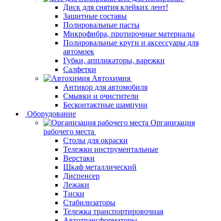
Диск для снятия клейких лент!
Защитные составы
Полировальные пасты
Микрофибра, протирочные материалы
Полировальные круги и аксессуары для
автомоек
Губки, аппликаторы, варежки
Салфетки
Автохимия
Антикор для автомобиля
Смывки и очистители
Бесконтактные шампуни
Оборудование
Организация
рабочего места
Столы для окраски
Тележки инструментальные
Верстаки
Шкаф металлический
Диспенсер
Лежаки
Тиски
Стабилизаторы
Тележка транспортировочная
Автотрансформаторы