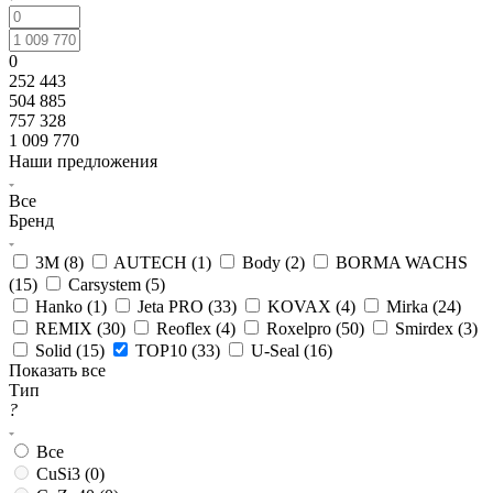
0
252 443
504 885
757 328
1 009 770
Наши предложения
Все
Бренд
3M (
8
)
AUTECH (
1
)
Body (
2
)
BORMA WACHS
(
15
)
Carsystem (
5
)
Hanko (
1
)
Jeta PRO (
33
)
KOVAX (
4
)
Mirka (
24
)
REMIX (
30
)
Reoflex (
4
)
Roxelpro (
50
)
Smirdex (
3
)
Solid (
15
)
TOP10 (
33
)
U-Seal (
16
)
Показать все
Тип
?
Все
CuSi3 (
0
)