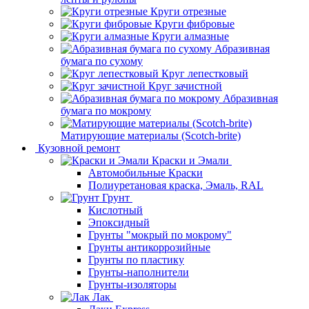
Круги отрезные
Круги фибровые
Круги алмазные
Абразивная
бумага по сухому
Круг лепестковый
Круг зачистной
Абразивная
бумага по мокрому
Матирующие материалы (Scotch-brite)
Кузовной ремонт
Краски и Эмали
Автомобильные Краски
Полиуретановая краска, Эмаль, RAL
Грунт
Кислотный
Эпоксидный
Грунты "мокрый по мокрому"
Грунты антикоррозийные
Грунты по пластику
Грунты-наполнители
Грунты-изоляторы
Лак