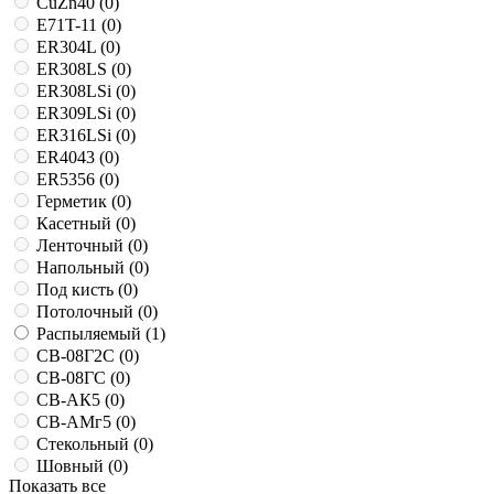
CuZn40 (
0
)
E71T-11 (
0
)
ER304L (
0
)
ER308LS (
0
)
ER308LSi (
0
)
ER309LSi (
0
)
ER316LSi (
0
)
ER4043 (
0
)
ER5356 (
0
)
Герметик (
0
)
Касетный (
0
)
Ленточный (
0
)
Напольный (
0
)
Под кисть (
0
)
Потолочный (
0
)
Распыляемый (
1
)
СВ-08Г2С (
0
)
СВ-08ГС (
0
)
СВ-АК5 (
0
)
СВ-АМг5 (
0
)
Стекольный (
0
)
Шовный (
0
)
Показать все