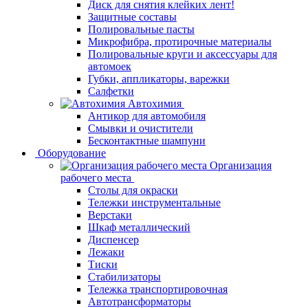
Диск для снятия клейких лент!
Защитные составы
Полировальные пасты
Микрофибра, протирочные материалы
Полировальные круги и аксессуары для
автомоек
Губки, аппликаторы, варежки
Салфетки
Автохимия
Антикор для автомобиля
Смывки и очистители
Бесконтактные шампуни
Оборудование
Организация
рабочего места
Столы для окраски
Тележки инструментальные
Верстаки
Шкаф металлический
Диспенсер
Лежаки
Тиски
Стабилизаторы
Тележка транспортировочная
Автотрансформаторы