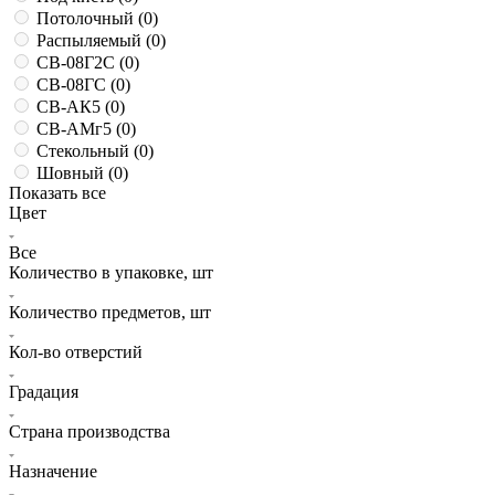
Потолочный (
0
)
Распыляемый (
0
)
СВ-08Г2С (
0
)
СВ-08ГС (
0
)
СВ-АК5 (
0
)
СВ-АМг5 (
0
)
Стекольный (
0
)
Шовный (
0
)
Показать все
Цвет
Все
Количество в упаковке, шт
Количество предметов, шт
Кол-во отверстий
Градация
Страна производства
Назначение