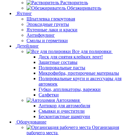
Растворитель
Обезжириватель
Яхтинг
Шпатлевка глекоутовая
Эпоксидные грунты
Яхтенные лаки и краски
Антифоулинг
Смолы и герметики
Детейлинг
Все для полировки
Диск для снятия клейких лент!
Защитные составы
Полировальные пасты
Микрофибра, протирочные материалы
Полировальные круги и аксессуары для
автомоек
Губки, аппликаторы, варежки
Салфетки
Автохимия
Антикор для автомобиля
Смывки и очистители
Бесконтактные шампуни
Оборудование
Организация
рабочего места