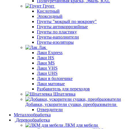
Полиуретановая краска, Эмаль, RAL
Грунт
Кислотный
Эпоксидный
Грунты "мокрый по мокрому"
Грунты антикоррозийные
Грунты по пластику
Грунты-наполнители
Грунты-изоляторы
Лак
Лаки Express
Лаки HS
Лаки MS
Лаки VHS
Лаки UHS
Лаки в болончике
Лаки матовые
Разбавитель для переходов
Шпатлевка
Добавки, ускорители сушки, преобразователи
Отвердители
Металлообработка
Деревообработка
ЛКМ для мебели