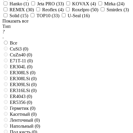
Hanko (
1
)
Jeta PRO (
33
)
KOVAX (
4
)
Mirka (
24
)
REMIX (
30
)
Reoflex (
4
)
Roxelpro (
50
)
Smirdex (
3
)
Solid (
15
)
TOP10 (
33
)
U-Seal (
16
)
Показать все
Тип
?
Все
CuSi3 (
0
)
CuZn40 (
0
)
E71T-11 (
0
)
ER304L (
0
)
ER308LS (
0
)
ER308LSi (
0
)
ER309LSi (
0
)
ER316LSi (
0
)
ER4043 (
0
)
ER5356 (
0
)
Герметик (
0
)
Касетный (
0
)
Ленточный (
0
)
Напольный (
0
)
Под кисть (
0
)