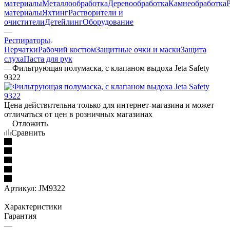
материалы
Металлообработка
Деревообработка
Камнеобработка
материалы
Яхтинг
Растворители и
очистители
Детейлинг
Оборудование
—
Респираторы
Перчатки
Рабочий костюм
Защитные очки и маски
Защита
слуха
Паста для рук
—
Фильтрующая полумаска, с клапаном выдоха Jeta Safety
9322
Цена действительна только для интернет-магазина и может
отличаться от цен в розничных магазинах
Отложить
Сравнить
Артикул:
JM9322
Характеристики
Гарантия
—